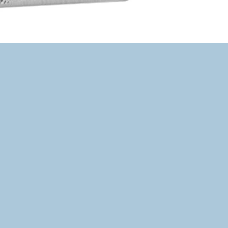
Gree Cosmo Pro –
cenovo dostupná invertorová klima
R32
(GWP 675). Dostupná v 3 výkonových variantoch (2
Aký výkon potrebujete?