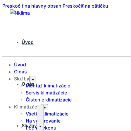
Preskočiť na hlavný obsah
Preskočiť na pätičku
Úvod
Úvod
O nás
Služby
O nás
Montáž klimatizácie
Servis klimatizácie
Čistenie klimatizácie
Klimatizácie
Všetký klimatizácie
Na vykurovanie
Služby
Podľa výkonu