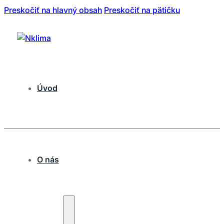
Preskočiť na hlavný obsah
Preskočiť na pätičku
Úvod
O nás